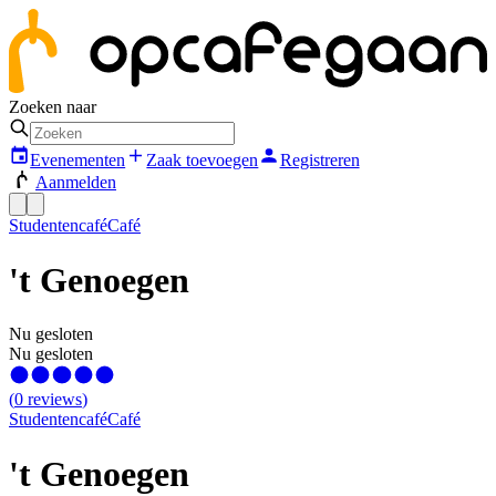
Zoeken naar
Evenementen
Zaak toevoegen
Registreren
Aanmelden
Studentencafé
Café
't Genoegen
Nu gesloten
Nu gesloten
(
0
reviews
)
Studentencafé
Café
't Genoegen