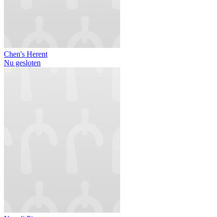
Chen's Herent
Nu gesloten