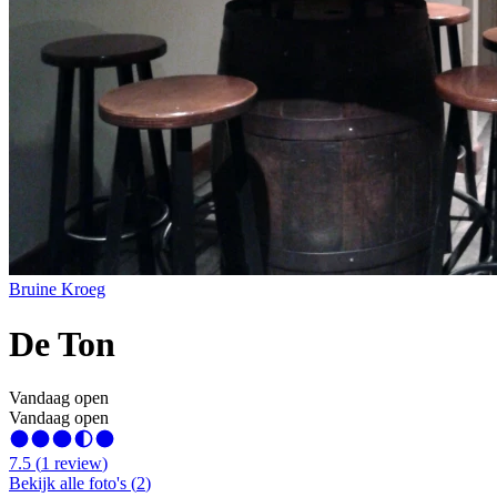
Bruine Kroeg
De Ton
Vandaag open
Vandaag open
7.5
(
1
review
)
Bekijk alle foto's
(
2
)