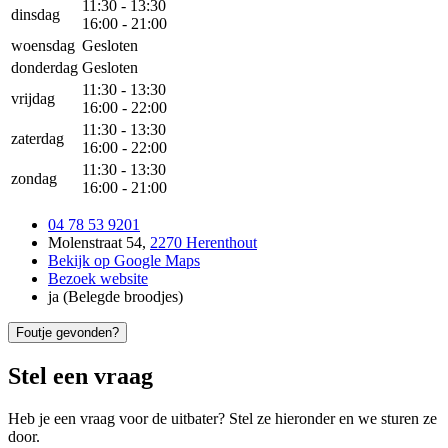
11:30
-
13:30
dinsdag
16:00
-
21:00
woensdag
Gesloten
donderdag
Gesloten
11:30
-
13:30
vrijdag
16:00
-
22:00
11:30
-
13:30
zaterdag
16:00
-
22:00
11:30
-
13:30
zondag
16:00
-
21:00
04 78 53 9201
Molenstraat 54
,
2270 Herenthout
Bekijk op Google Maps
Bezoek website
ja
(
Belegde broodjes
)
Foutje gevonden?
Stel een vraag
Heb je een vraag voor de uitbater? Stel ze hieronder en we sturen ze
door.