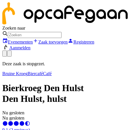
Zoeken naar
Evenementen
Zaak toevoegen
Registreren
Aanmelden
Deze zaak is stopgezet.
Bruine Kroeg
Biercafé
Café
Bierkroeg Den Hulst
Den Hulst, hulst
Nu gesloten
Nu gesloten
9.1
(
2
reviews
)