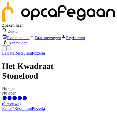
Zoeken naar
Evenementen
Zaak toevoegen
Registreren
Aanmelden
Eetcafé
Restaurant
Pizzeria
Het Kwadraat
Stonefood
Nu open
Nu open
(
0
reviews
)
Eetcafé
Restaurant
Pizzeria