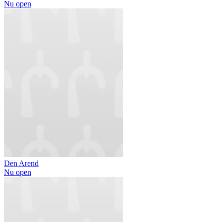
Nu open
Den Arend
Nu open