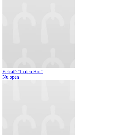
Eetcafé "In den Hof"
Nu open