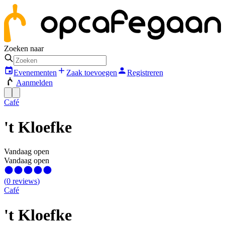
Zoeken naar
Evenementen
Zaak toevoegen
Registreren
Aanmelden
Café
't Kloefke
Vandaag open
Vandaag open
(
0
reviews
)
Café
't Kloefke