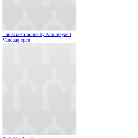
ThuisGastronomie by Ann Steyaert
Vandaag open