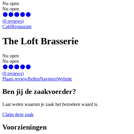
Nu open
Nu open
(
0
reviews
)
Café
Restaurant
The Loft Brasserie
Nu open
Nu open
(
0
reviews
)
Plaats review
Bellen
Navigeer
Website
Ben jij de zaakvoerder?
Laat weten waarom je zaak het bezoeken waard is.
Claim deze zaak
Voorzieningen