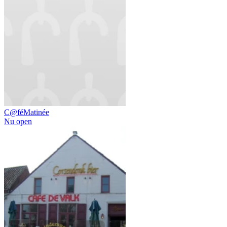
C@féMatinée
Nu open