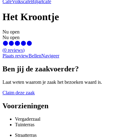
Café
Volkscafé
Biljartcafé
Het Kroontje
Nu open
Nu open
(
0
reviews
)
Plaats review
Bellen
Navigeer
Ben jij de zaakvoerder?
Laat weten waarom je zaak het bezoeken waard is.
Claim deze zaak
Voorzieningen
Vergaderzaal
Tuinterras
Straatterras