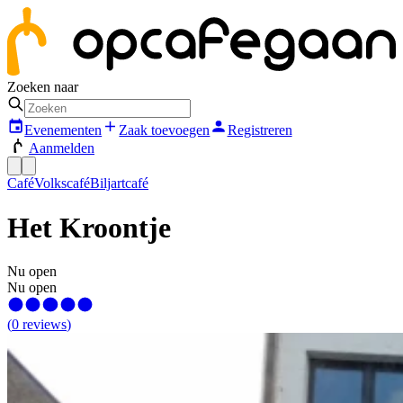
Zoeken naar
Evenementen
Zaak toevoegen
Registreren
Aanmelden
Café
Volkscafé
Biljartcafé
Het Kroontje
Nu open
Nu open
(
0
reviews
)