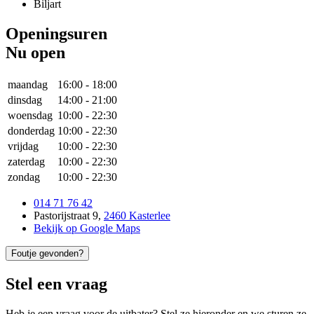
Biljart
Openingsuren
Nu open
maandag
16:00
-
18:00
dinsdag
14:00
-
21:00
woensdag
10:00
-
22:30
donderdag
10:00
-
22:30
vrijdag
10:00
-
22:30
zaterdag
10:00
-
22:30
zondag
10:00
-
22:30
014 71 76 42
Pastorijstraat 9
,
2460 Kasterlee
Bekijk op Google Maps
Foutje gevonden?
Stel een vraag
Heb je een vraag voor de uitbater? Stel ze hieronder en we sturen ze