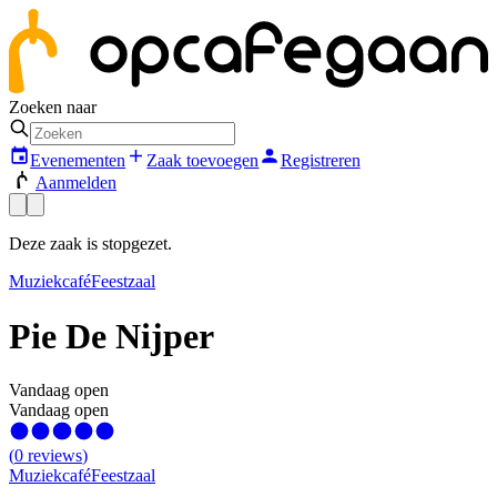
Zoeken naar
Evenementen
Zaak toevoegen
Registreren
Aanmelden
Deze zaak is stopgezet.
Muziekcafé
Feestzaal
Pie De Nijper
Vandaag open
Vandaag open
(
0
reviews
)
Muziekcafé
Feestzaal