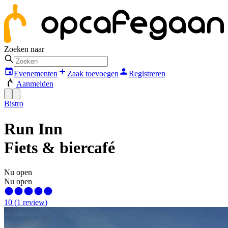
Zoeken naar
Evenementen
Zaak toevoegen
Registreren
Aanmelden
Bistro
Run Inn
Fiets & biercafé
Nu open
Nu open
10
(
1
review
)