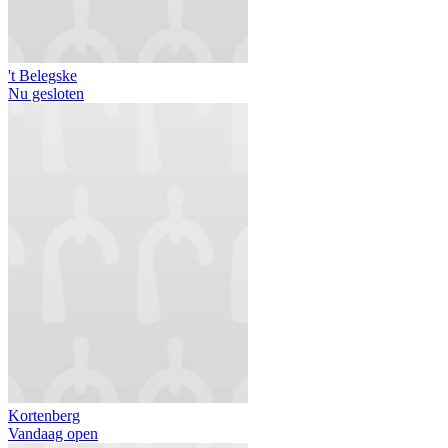
't Belegske
Nu gesloten
Kortenberg
Vandaag open