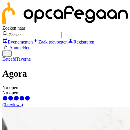
Zoeken naar
Evenementen
Zaak toevoegen
Registreren
Aanmelden
Eetcafé
Taverne
Agora
Nu open
Nu open
(
0
reviews
)