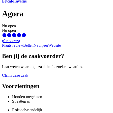
Eetcafé
Taverne
Agora
Nu open
Nu open
(
0
reviews
)
Plaats review
Bellen
Navigeer
Website
Ben jij de zaakvoerder?
Laat weten waarom je zaak het bezoeken waard is.
Claim deze zaak
Voorzieningen
Honden toegelaten
Straatterras
Rolstoelvriendelijk