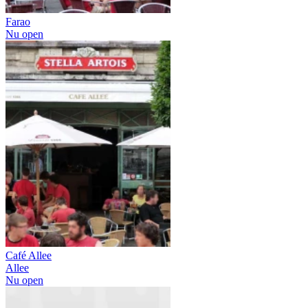
Farao
Nu open
Café Allee
Allee
Nu open