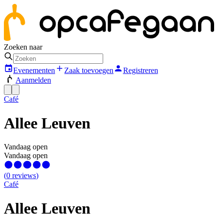
Zoeken naar
Evenementen
Zaak toevoegen
Registreren
Aanmelden
Café
Allee Leuven
Vandaag open
Vandaag open
(
0
reviews
)
Café
Allee Leuven