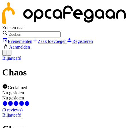
Zoeken naar
Evenementen
Zaak toevoegen
Registreren
Aanmelden
Biljartcafé
Chaos
Geclaimed
Nu gesloten
Nu gesloten
(
0
reviews
)
Biljartcafé