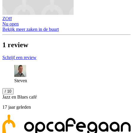
ZOff
Nu open
Bekijk meer zaken in de buurt
1
review
Schrijf een review
Steven
/ 10
Jazz en Blues café
17 jaar geleden