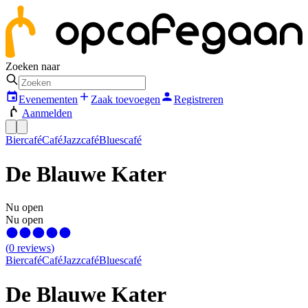
Zoeken naar
Evenementen
Zaak toevoegen
Registreren
Aanmelden
Biercafé
Café
Jazzcafé
Bluescafé
De Blauwe Kater
Nu open
Nu open
(
0
reviews
)
Biercafé
Café
Jazzcafé
Bluescafé
De Blauwe Kater