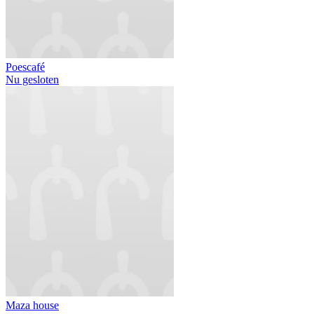
Poescafé
Nu gesloten
Maza house