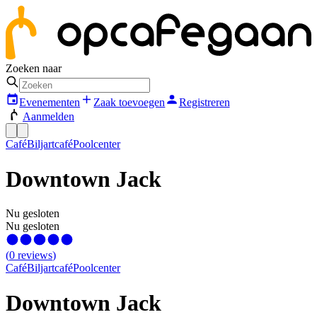
Zoeken naar
Evenementen
Zaak toevoegen
Registreren
Aanmelden
Café
Biljartcafé
Poolcenter
Downtown Jack
Nu gesloten
Nu gesloten
(
0
reviews
)
Café
Biljartcafé
Poolcenter
Downtown Jack