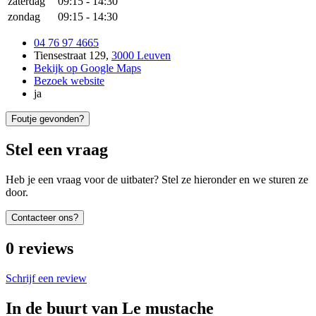
zaterdag
09:15
-
14:30
zondag
09:15
-
14:30
04 76 97 4665
Tiensestraat 129
,
3000 Leuven
Bekijk op Google Maps
Bezoek website
ja
Foutje gevonden?
Stel een vraag
Heb je een vraag voor de uitbater? Stel ze hieronder en we sturen ze
door.
Contacteer ons?
0
reviews
Schrijf een review
In de buurt van
Le mustache