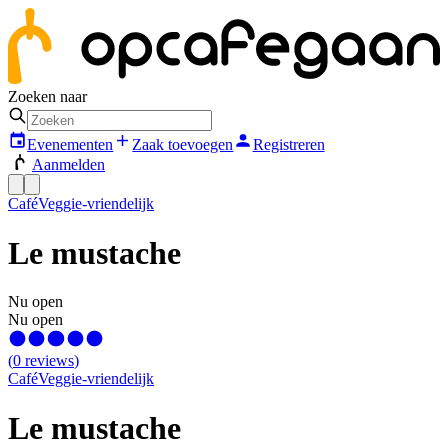
Zoeken naar
Evenementen
Zaak toevoegen
Registreren
Aanmelden
Café
Veggie-vriendelijk
Le mustache
Nu open
Nu open
(
0
reviews
)
Café
Veggie-vriendelijk
Le mustache