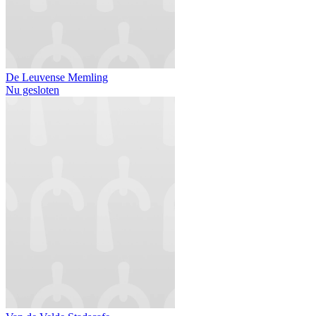
De Leuvense Memling
Nu gesloten