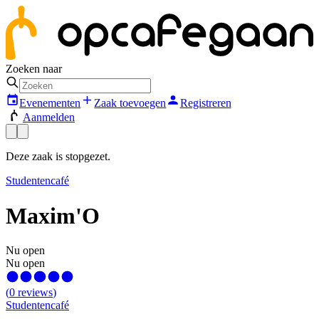
Zoeken naar
Evenementen
Zaak toevoegen
Registreren
Aanmelden
Deze zaak is stopgezet.
Studentencafé
Maxim'O
Nu open
Nu open
(
0
reviews
)
Studentencafé