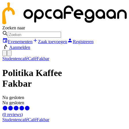
Zoeken naar
Evenementen
Zaak toevoegen
Registreren
Aanmelden
Studentencafé
Café
Fakbar
Politika Kaffee
Fakbar
Nu gesloten
Nu gesloten
(
0
reviews
)
Studentencafé
Café
Fakbar