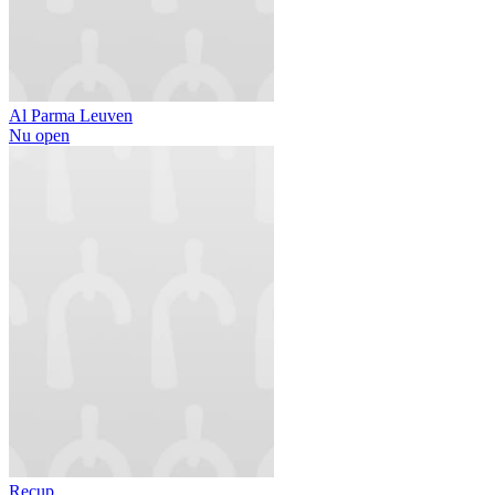
Al Parma Leuven
Nu open
Recup