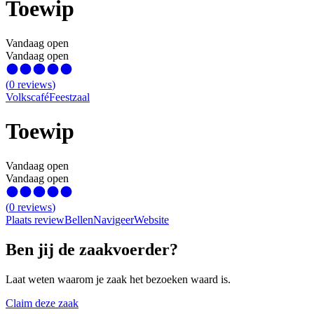
Toewip
Vandaag open
Vandaag open
(
0
reviews
)
Volkscafé
Feestzaal
Toewip
Vandaag open
Vandaag open
(
0
reviews
)
Plaats review
Bellen
Navigeer
Website
Ben jij de zaakvoerder?
Laat weten waarom je zaak het bezoeken waard is.
Claim deze zaak