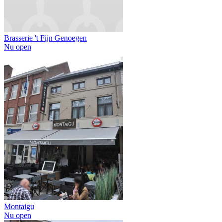
Brasserie 't Fijn Genoegen
Nu open
Montaigu
Nu open