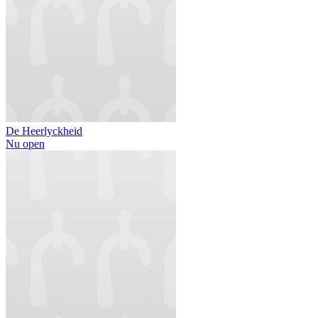
De Heerlyckheid
Nu open