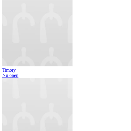
Timory
Nu open