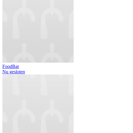
FoodBar
Nu gesloten