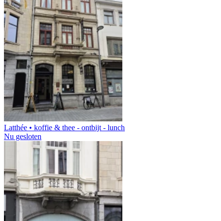
Latthée • koffie & thee - ontbijt - lunch
Nu gesloten