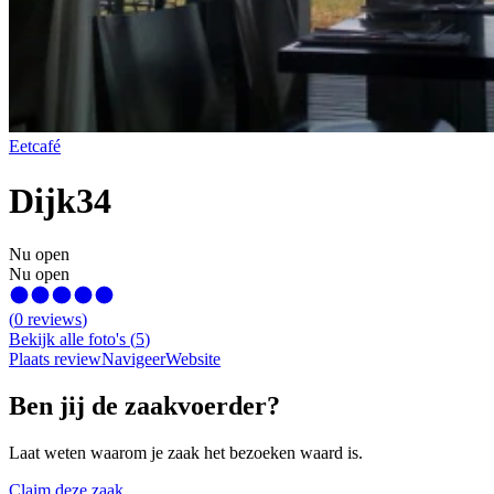
Eetcafé
Dijk34
Nu open
Nu open
(
0
reviews
)
Bekijk alle foto's
(
5
)
Plaats review
Navigeer
Website
Ben jij de zaakvoerder?
Laat weten waarom je zaak het bezoeken waard is.
Claim deze zaak