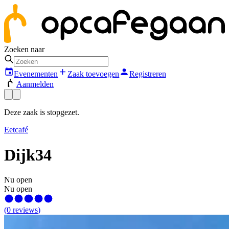
Zoeken naar
Evenementen
Zaak toevoegen
Registreren
Aanmelden
Deze zaak is stopgezet.
Eetcafé
Dijk34
Nu open
Nu open
(
0
reviews
)