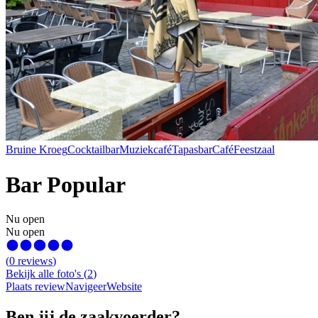
Bruine Kroeg
Cocktailbar
Muziekcafé
Tapasbar
Café
Feestzaal
Bar Popular
Nu open
Nu open
(
0
reviews
)
Bekijk alle foto's
(
2
)
Plaats review
Navigeer
Website
Ben jij de zaakvoerder?