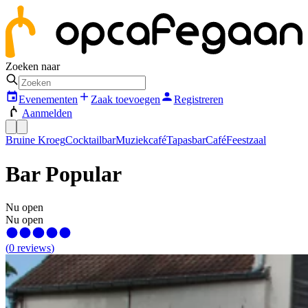
Zoeken naar
Evenementen
Zaak toevoegen
Registreren
Aanmelden
Bruine Kroeg
Cocktailbar
Muziekcafé
Tapasbar
Café
Feestzaal
Bar Popular
Nu open
Nu open
(
0
reviews
)