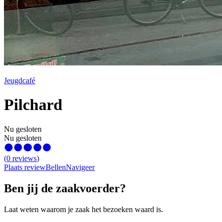
Jeugdcafé
Pilchard
Nu gesloten
Nu gesloten
(
0
reviews
)
Plaats review
Bellen
Navigeer
Ben jij de zaakvoerder?
Laat weten waarom je zaak het bezoeken waard is.