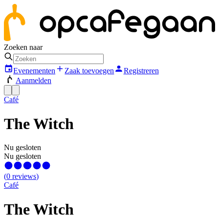
Zoeken naar
Evenementen
Zaak toevoegen
Registreren
Aanmelden
Café
The Witch
Nu gesloten
Nu gesloten
(
0
reviews
)
Café
The Witch