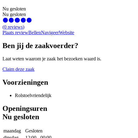
Nu gesloten
Nu gesloten
(
0
reviews
)
Plaats review
Bellen
Navigeer
Website
Ben jij de zaakvoerder?
Laat weten waarom je zaak het bezoeken waard is.
Claim deze zaak
Voorzieningen
Rolstoelvriendelijk
Openingsuren
Nu gesloten
maandag
Gesloten
dinsdag
12:00
-
00:00