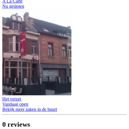
A La Carte
Nu gesloten
Het verzet
Vandaag open
Bekijk meer zaken in de buurt
0
reviews