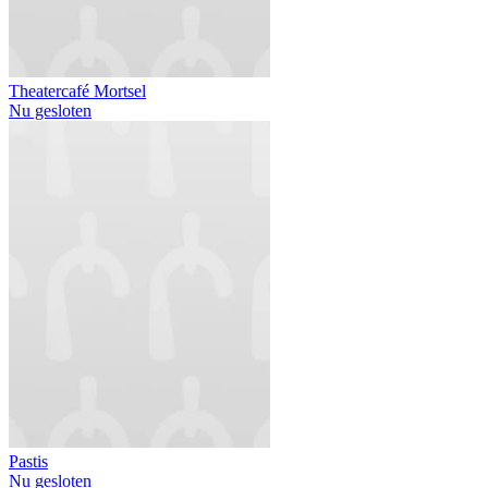
Theatercafé Mortsel
Nu gesloten
Pastis
Nu gesloten