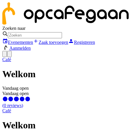
Zoeken naar
Evenementen
Zaak toevoegen
Registreren
Aanmelden
Café
Welkom
Vandaag open
Vandaag open
(
0
reviews
)
Café
Welkom