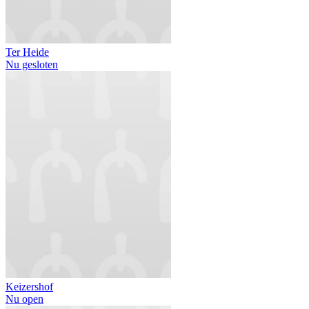
Ter Heide
Nu gesloten
Keizershof
Nu open