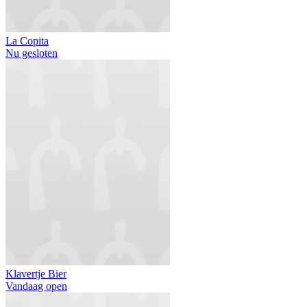
La Copita
Nu gesloten
Klavertje Bier
Vandaag open