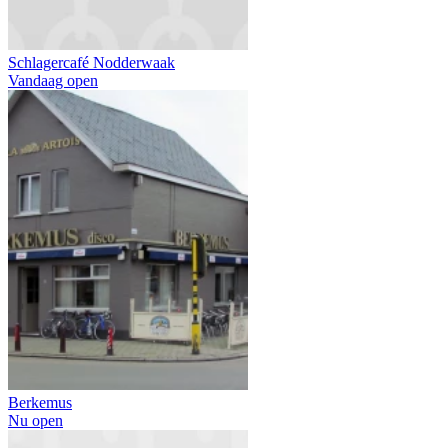
Schlagercafé Nodderwaak
Vandaag open
Berkemus
Nu open