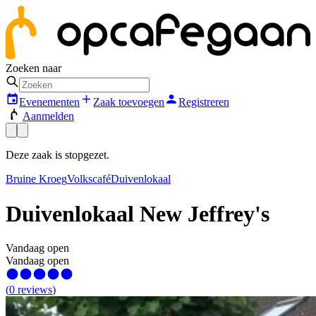
Zoeken naar
Evenementen
Zaak toevoegen
Registreren
Aanmelden
Deze zaak is stopgezet.
Bruine Kroeg
Volkscafé
Duivenlokaal
Duivenlokaal New Jeffrey's
Vandaag open
Vandaag open
(
0
reviews
)