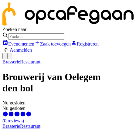
Zoeken naar
Evenementen
Zaak toevoegen
Registreren
Aanmelden
Brasserie
Restaurant
Brouwerij van Oelegem
den bol
Nu gesloten
Nu gesloten
(
0
reviews
)
Brasserie
Restaurant