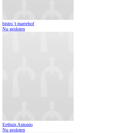
bistro 't marrehof
Nu gesloten
Eethuis Antonio
Nu gesloten