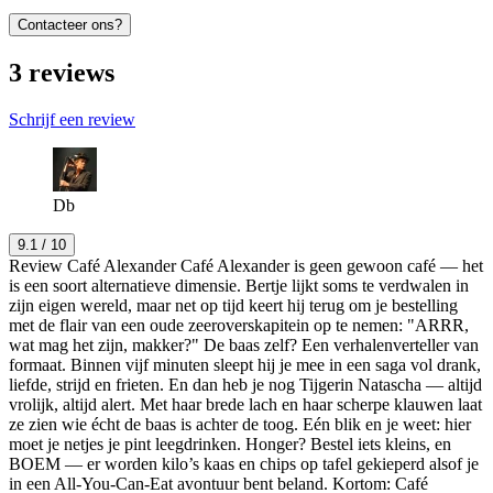
Contacteer ons?
3
reviews
Schrijf een review
Db
9.1
/ 10
Review Café Alexander Café Alexander is geen gewoon café — het
is een soort alternatieve dimensie. Bertje lijkt soms te verdwalen in
zijn eigen wereld, maar net op tijd keert hij terug om je bestelling
met de flair van een oude zeeroverskapitein op te nemen: "ARRR,
wat mag het zijn, makker?" De baas zelf? Een verhalenverteller van
formaat. Binnen vijf minuten sleept hij je mee in een saga vol drank,
liefde, strijd en frieten. En dan heb je nog Tijgerin Natascha — altijd
vrolijk, altijd alert. Met haar brede lach en haar scherpe klauwen laat
ze zien wie écht de baas is achter de toog. Eén blik en je weet: hier
moet je netjes je pint leegdrinken. Honger? Bestel iets kleins, en
BOEM — er worden kilo’s kaas en chips op tafel gekieperd alsof je
in een All-You-Can-Eat avontuur bent beland. Kortom: Café