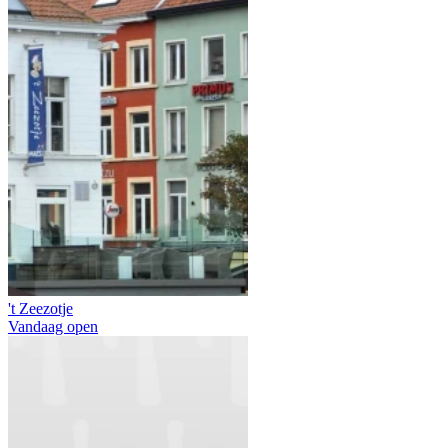
't Zeezotje
Vandaag open