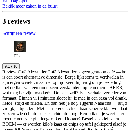
Vandaag open
Bekijk meer zaken in de buurt
3
reviews
Schrijf een review
Db
9.1
/ 10
Review Café Alexander Café Alexander is geen gewoon café — het
is een soort alternatieve dimensie. Bertje lijkt soms te verdwalen in
zijn eigen wereld, maar net op tijd keert hij terug om je bestelling
met de flair van een oude zeeroverskapitein op te nemen: "ARRR,
wat mag het zijn, makker?" De baas zelf? Een verhalenverteller van
formaat. Binnen vijf minuten sleept hij je mee in een saga vol drank,
liefde, strijd en frieten. En dan heb je nog Tijgerin Natascha — altijd
vrolijk, altijd alert. Met haar brede lach en haar scherpe klauwen laat
ze zien wie écht de baas is achter de toog. Eén blik en je weet: hier
moet je netjes je pint leegdrinken. Honger? Bestel iets kleins, en
BOEM — er worden kilo’s kaas en chips op tafel gekieperd alsof je
in een All-You-Can-Eat avontuur bent beland. Kortom: Café