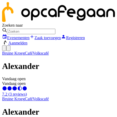
Zoeken naar
Evenementen
Zaak toevoegen
Registreren
Aanmelden
Bruine Kroeg
Café
Volkscafé
Alexander
Vandaag open
Vandaag open
7.2
(
3
reviews
)
Bruine Kroeg
Café
Volkscafé
Alexander