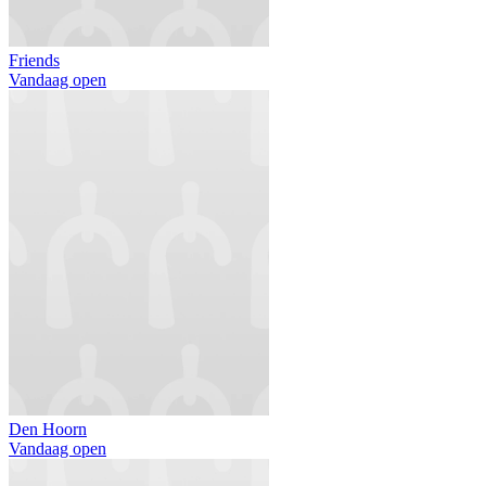
Friends
Vandaag open
Den Hoorn
Vandaag open