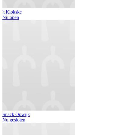
't Klokske
Nu open
Snack Opwijk
Nu gesloten