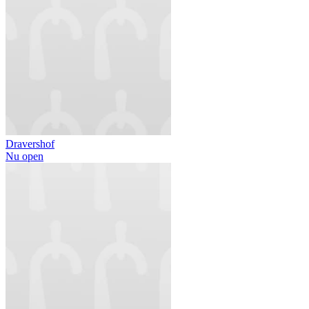
Dravershof
Nu open