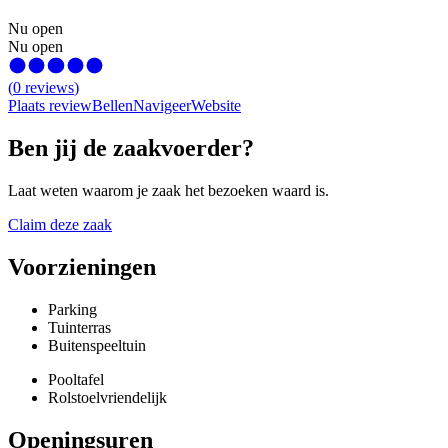
Nu open
Nu open
(
0
reviews
)
Plaats review
Bellen
Navigeer
Website
Ben jij de zaakvoerder?
Laat weten waarom je zaak het bezoeken waard is.
Claim deze zaak
Voorzieningen
Parking
Tuinterras
Buitenspeeltuin
Pooltafel
Rolstoelvriendelijk
Openingsuren