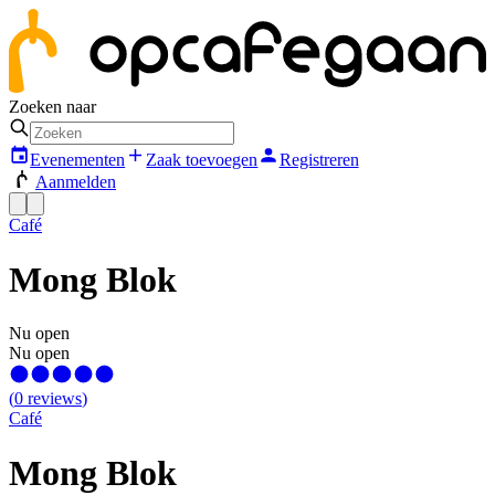
Zoeken naar
Evenementen
Zaak toevoegen
Registreren
Aanmelden
Café
Mong Blok
Nu open
Nu open
(
0
reviews
)
Café
Mong Blok