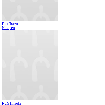
Den Toren
Nu open
RUSTinneke