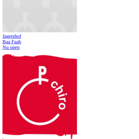
Jagershof
Baa Faab
Nu open