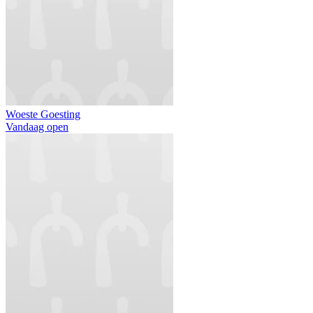
Woeste Goesting
Vandaag open