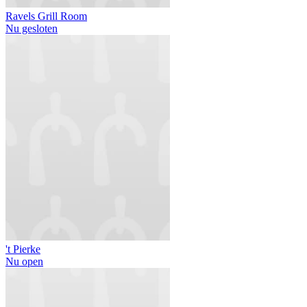
Ravels Grill Room
Nu gesloten
't Pierke
Nu open