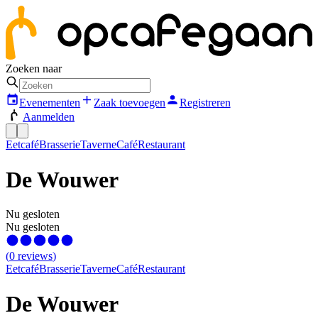
Zoeken naar
Evenementen
Zaak toevoegen
Registreren
Aanmelden
Eetcafé
Brasserie
Taverne
Café
Restaurant
De Wouwer
Nu gesloten
Nu gesloten
(
0
reviews
)
Eetcafé
Brasserie
Taverne
Café
Restaurant
De Wouwer