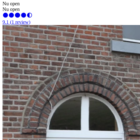
Nu open
Nu open
9.1
(
1
review
)