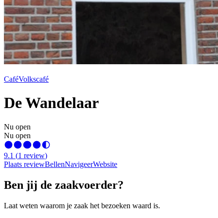
Café
Volkscafé
De Wandelaar
Nu open
Nu open
9.1
(
1
review
)
Plaats review
Bellen
Navigeer
Website
Ben jij de zaakvoerder?
Laat weten waarom je zaak het bezoeken waard is.