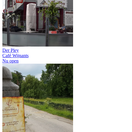
Der Pley
Café Wijnants
Nu open