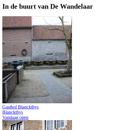
In de buurt van
De Wandelaar
Gasthof Blanckthys
Blanckthys
Vandaag open