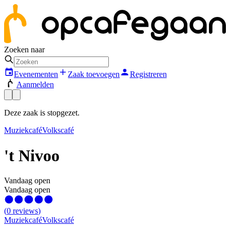
Zoeken naar
Evenementen
Zaak toevoegen
Registreren
Aanmelden
Deze zaak is stopgezet.
Muziekcafé
Volkscafé
't Nivoo
Vandaag open
Vandaag open
(
0
reviews
)
Muziekcafé
Volkscafé