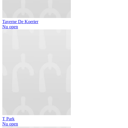
Taverne De Koerier
Nu open
T Park
Nu open