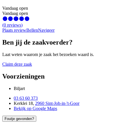
Vandaag open
Vandaag open
(
0
reviews
)
Plaats review
Bellen
Navigeer
Ben jij de zaakvoerder?
Laat weten waarom je zaak het bezoeken waard is.
Claim deze zaak
Voorzieningen
Biljart
03 63 60 373
Kerklei 18
,
2960 Sint-Job-in-'t-Goor
Bekijk op Google Maps
Foutje gevonden?