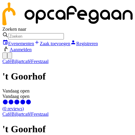
Zoeken naar
Evenementen
Zaak toevoegen
Registreren
Aanmelden
Café
Biljartcafé
Feestzaal
't Goorhof
Vandaag open
Vandaag open
(
0
reviews
)
Café
Biljartcafé
Feestzaal
't Goorhof