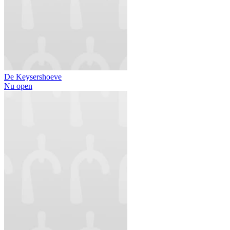
De Keysershoeve
Nu open