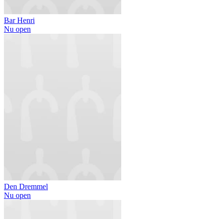
Bar Henri
Nu open
Den Dremmel
Nu open