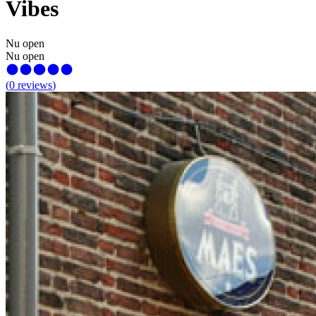
Vibes
Nu open
Nu open
(
0
reviews
)