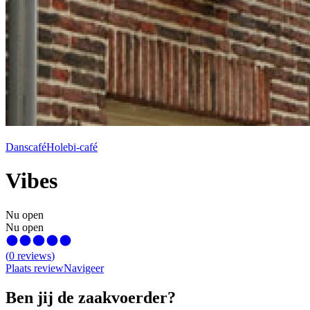
Danscafé
Holebi-café
Vibes
Nu open
Nu open
(
0
reviews
)
Plaats review
Navigeer
Ben jij de zaakvoerder?