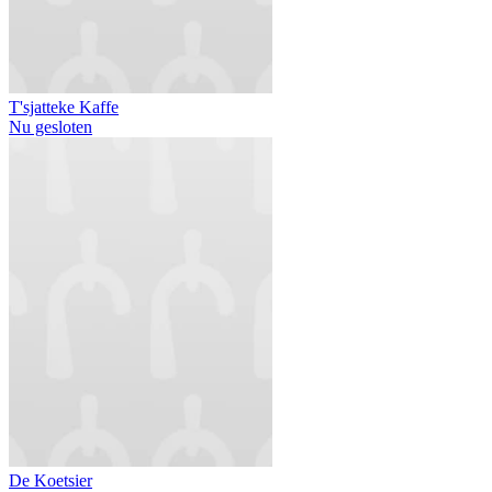
T'sjatteke Kaffe
Nu gesloten
De Koetsier