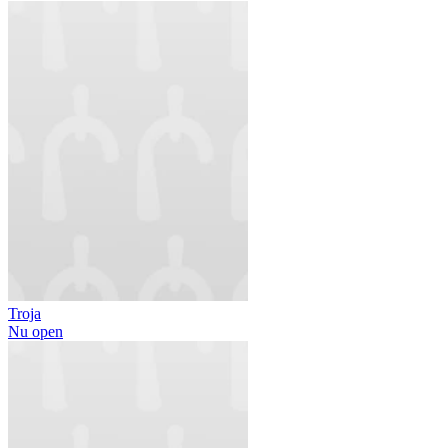
Troja
Nu open