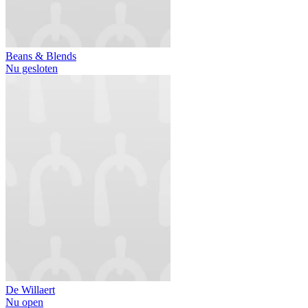
Beans & Blends
Nu gesloten
De Willaert
Nu open