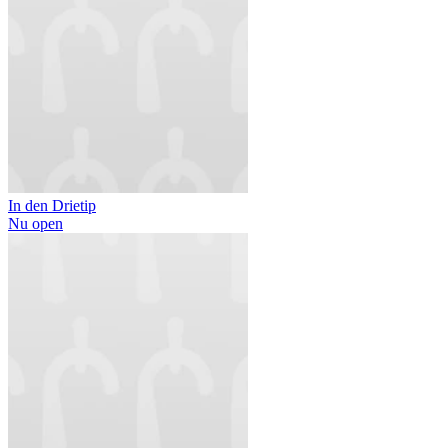
In den Drietip
Nu open