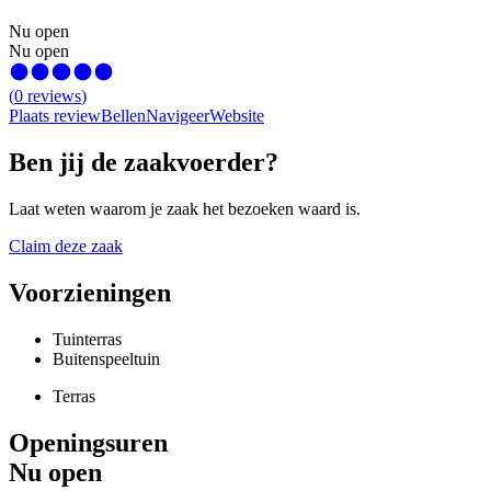
Nu open
Nu open
(
0
reviews
)
Plaats review
Bellen
Navigeer
Website
Ben jij de zaakvoerder?
Laat weten waarom je zaak het bezoeken waard is.
Claim deze zaak
Voorzieningen
Tuinterras
Buitenspeeltuin
Terras
Openingsuren
Nu open