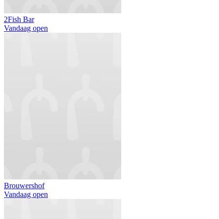
2Fish Bar
Vandaag open
Brouwershof
Vandaag open