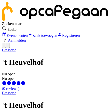
Zoeken naar
Evenementen
Zaak toevoegen
Registreren
Aanmelden
Brasserie
't Heuvelhof
Nu open
Nu open
(
0
reviews
)
Brasserie
't Heuvelhof