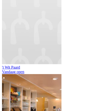
't Wit Paard
Vandaag open