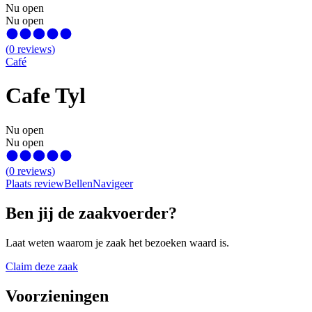
Nu open
Nu open
(
0
reviews
)
Café
Cafe Tyl
Nu open
Nu open
(
0
reviews
)
Plaats review
Bellen
Navigeer
Ben jij de zaakvoerder?
Laat weten waarom je zaak het bezoeken waard is.
Claim deze zaak
Voorzieningen