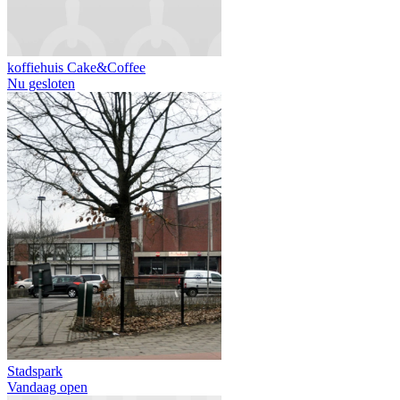
koffiehuis Cake&Coffee
Nu gesloten
Stadspark
Vandaag open