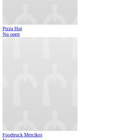
Pizza Hut
Nu open
Foodtruck Mercikes