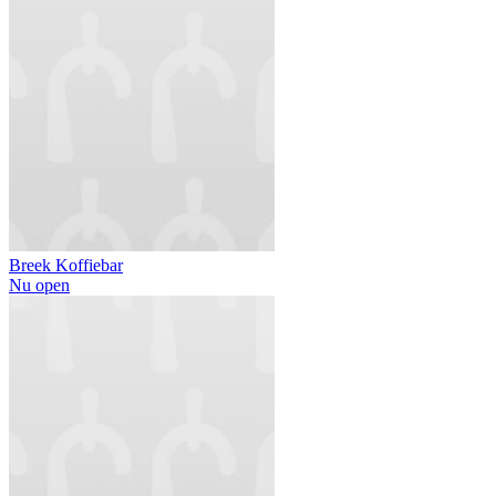
Breek Koffiebar
Nu open