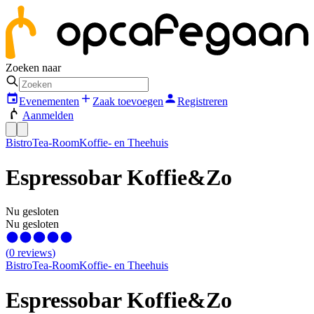
Zoeken naar
Evenementen
Zaak toevoegen
Registreren
Aanmelden
Bistro
Tea-Room
Koffie- en Theehuis
Espressobar Koffie&Zo
Nu gesloten
Nu gesloten
(
0
reviews
)
Bistro
Tea-Room
Koffie- en Theehuis
Espressobar Koffie&Zo