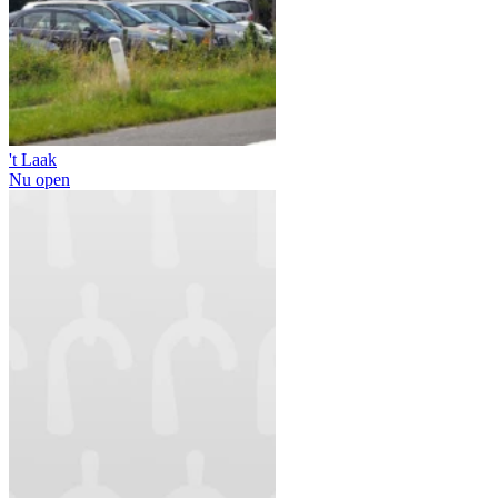
't Laak
Nu open