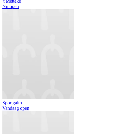
't Metteke
Nu open
Sportgalm
Vandaag open