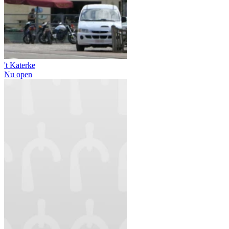
't Katerke
Nu open