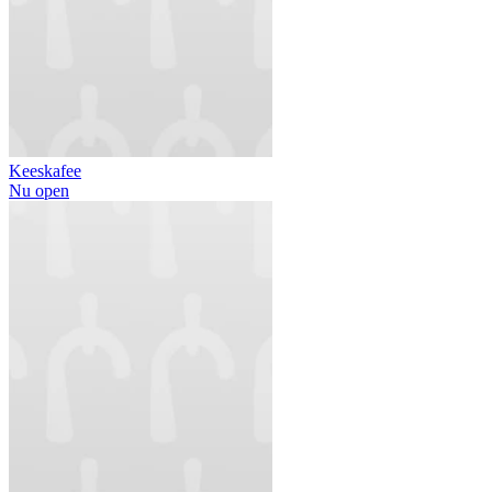
Keeskafee
Nu open