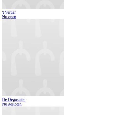
't Vertier
Nu open
De Degustatie
Nu gesloten