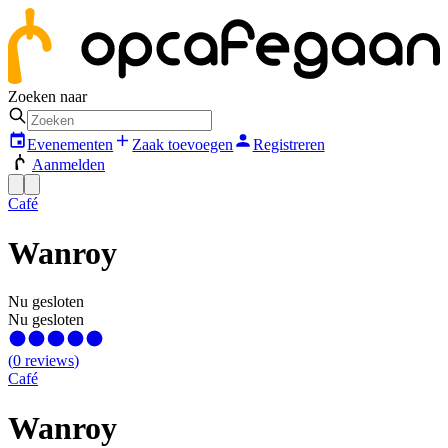
Zoeken naar
Evenementen
Zaak toevoegen
Registreren
Aanmelden
Café
Wanroy
Nu gesloten
Nu gesloten
(
0
reviews
)
Café
Wanroy